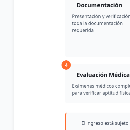
Requisitos para personal polic
Documentación
Constancia de
Presentación y verificació
Ser egresado de alguna de las últimas
Online
Ver enlac
toda la documentación
requerida
Tener entre 18 y 26 años de edad (Debi
Fotocopia Part
Acreditar buena conducta y ausencia d
Fotocopia DNI 
4
Evaluación Médica
Exámenes médicos compl
Fotocopia cert
para verificar aptitud físic
Documentación adicional
A la documentación solicitada para civiles de
Certificado de
Presencial. Comis
El ingreso está sujeto
Constancia de Ausencia de Sumario Adm