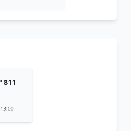
do por la autoridad policial que lo emite.
o Agente de Policía.
° 811
 13:00
te a personal policial