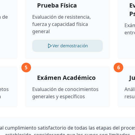
ial
Prueba Física
E
 CUIL
P
n de
Evaluación de resistencia,
 promociones de la Escuela de Personal Subalterno (2022 en
e
fuerza y capacidad física
Exám
general
entr
endo cumplir los 18 años antes del 30/06; mantener los 26 a
ida de Nacimiento certificada
Ver demostración
e actuaciones sumarias.
certificada
5
6
Exámen Académico
J
etos
Evaluación de conocimientos
Análi
ificada de Título secundario o certificado analítico
a
generales y específicos
resu
berás agregar:
 domicilio
aría cercana al domicilio
 al cumplimiento satisfactorio de todas las etapas del proce
inistrativo. Emitida por el Área de Asuntos Internos.