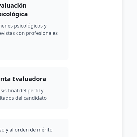
valuación
sicológica
 adelante)
enes psicológicos y
evistas con profesionales
ños hasta el 30/06).
unta Evaluadora
sis final del perfil y
ltados del candidato
so y al orden de mérito