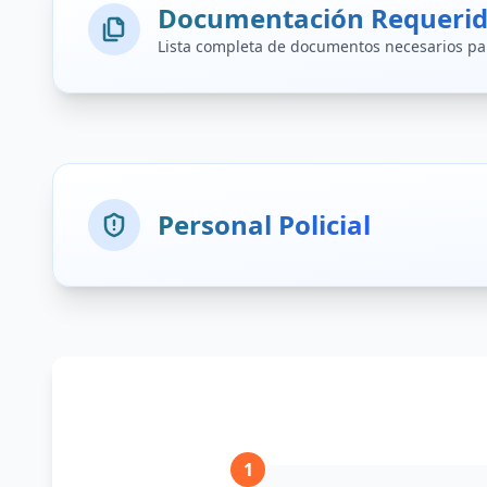
Documentación Requeri
Lista completa de documentos necesarios par
Declaración J
Documentación a
Personal Policial
Declaración J
Documentación a
Si sos empleado policial y querés inscrib
Certificados d
Online
Ver enlac
El ingreso se realizará en el primer a
Certificados d
Presencial. Unida
1