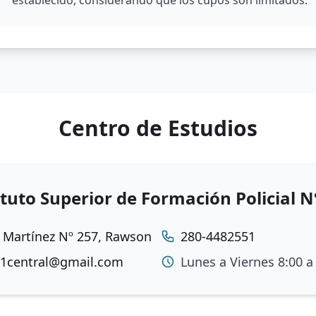
establecido, considerando que los cupos son limitados.
de 4x4
cencias. Obtenido del Sistema de Recursos Humanos. Rubrica
 blanco
por su jefe directo inmediato.
x8
 frente. Fondo blanco
Centro de Estudios
ido por el establecimiento educativo de donde egresó com
ituto Superior de Formación Policial N
s Importantes
 Martínez Nº 257, Rawson
280-4482551
n debe ser entregada en carpeta colgante color celeste.
11central@gmail.com
Lunes a Viernes 8:00 a
arcada como
SIN FIRMAR
se entrega completa y se firma fren