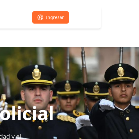
Ingresar
licial
dad y el