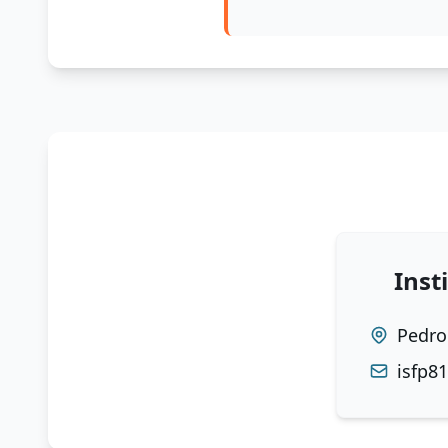
2 fotografías 
Reportes de sanciones, presentismo, li
De frente. Fondo
Informe conceptual favorable. Emitido 
1 fotografía 5
Cuerpo Entero de
Informe de desempeño académico. Emit
Inst
Observacione
Pedro
Toda la documentació
isfp8
La documentación m