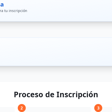
da
a tu inscripción
urada para ingreso
SIN FIRMAR
djunta: ANEXO I
urada de antecedentes médicos
SIN FIRMAR
djunta: ANEXO II
irte a la Tecnicatura, tené en cuenta la siguiente inf
e antecedentes nacionales
e
ño de la Tecnicatura
Proceso de Inscripción
e antecedentes provinciales
d Regional cercana al domicilio
2
3