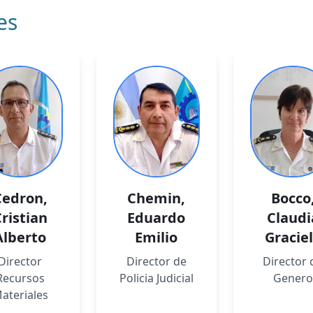
es
Cedron
,
Chemin
,
Bocco
ristian
Eduardo
Claudi
Alberto
Emilio
Gracie
Director
Director de
Director 
Recursos
Policia Judicial
Genero
ateriales